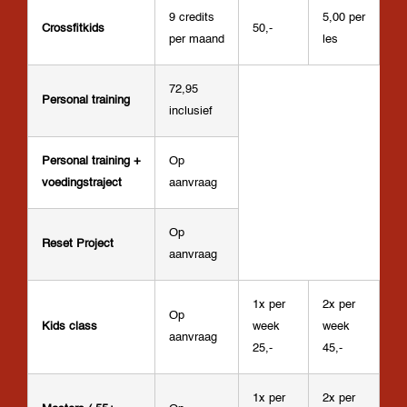
9 credits
5,00 per
Crossfitkids
50,-
per maand
les
72,95
Personal training
inclusief
Personal training +
Op
voedingstraject
aanvraag
Op
Reset Project
aanvraag
1x per
2x per
Op
Kids class
week
week
aanvraag
25,-
45,-
1x per
2x per