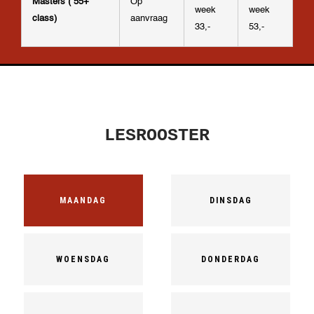
Masters ( 55+
Op
week
week
class)
aanvraag
33,-
53,-
LESROOSTER
MAANDAG
DINSDAG
WOENSDAG
DONDERDAG