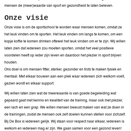
mensen de (meer)waarde van sport en gezondheid te laten beleven.
Onze visie
Onze visie is om de sportschool te worden waar mensen komen, omdat ze
het leuk vinden om te sporten. Het leuk vinden om langs te komen, om een
kopje koffie te komen drinken oftewel het leuk vinden om er te zijn. Wij willen
laten zien dat iedereen zou moeten sporten, omdat het veel positieve
voordelen heeft op ieder zijn leven en daardoor het plezier in sport blijven
houden.
Ons doel is om mensen fitter, sterker, gezonder en trots te maken fysiek en
mentaal. Met elkaar bouwen aan een plek waar iedereen zich welkom voelt,
gezien wordt en elkaar support.
Wij willen laten zien wat de meerwaarde is van goede begeleiding wat
gepaard gaat met kennis en kwaliteit van de training, maar ook met plezier,
een lach en een grap. We willen mensen bewust maken van wat ze doen in
de trainingen, zodat de mensen ook zelf doelen kunnen stellen voor zichzelf.
Bij De Box is iedereen gelijk. Wij staan voor respect naar elkaar, iedereen is
welkom en iedereen mag er zijn. We gaan samen voor een gezond leven!